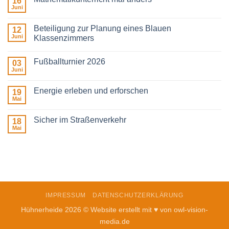
16
Unsere
Schule
Juni
Keine
in
Kommentare
Bewegung
zu
Beteiligung zur Planung eines Blauen
12
Mathematikunterricht
mal
Juni
Klassenzimmers
anders
Keine
Kommentare
Fußballturnier 2026
zu
03
Beteiligung
Juni
Keine
zur
Kommentare
Planung
zu
eines
Energie erleben und erforschen
19
Fußballturnier
Blauen
2026
Mai
Klassenzimmers
Keine
Kommentare
zu
Sicher im Straßenverkehr
18
Energie
erleben
Mai
Keine
und
Kommentare
erforschen
zu
Sicher
im
Straßenverkehr
IMPRESSUM
DATENSCHUTZERKLÄRUNG
Hühnerheide 2026 © Website erstellt mit ♥ von
owl-vision-
media.de