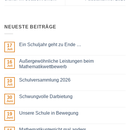
NEUESTE BEITRÄGE
Ein Schuljahr geht zu Ende …
17
Juli
Keine
Kommentare
zu
Außergewöhnliche Leistungen beim
16
Ein
Schuljahr
Juli
Mathematikwettbewerb
geht
Keine
zu
Kommentare
Ende
Schulversammlung 2026
zu
10
…
Außergewöhnliche
Juli
Keine
Leistungen
Kommentare
beim
zu
Mathematikwettbewerb
Schwungvolle Darbietung
30
Schulversammlung
2026
Juni
Keine
Kommentare
zu
Unsere Schule in Bewegung
19
Schwungvolle
Darbietung
Juni
Keine
Kommentare
zu
Mathematikunterricht mal anders