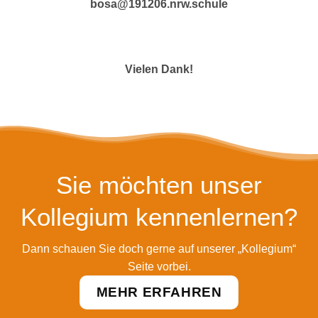
bosa@191206.nrw.schule
Vielen Dank!
Sie möchten unser
Kollegium kennenlernen?
Dann schauen Sie doch gerne auf unserer „Kollegium“
Seite vorbei.
MEHR ERFAHREN