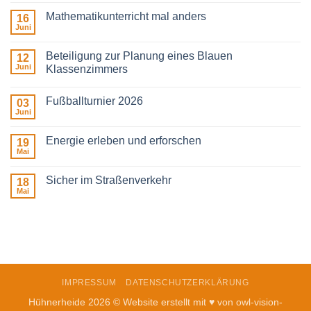
Kommentare
zu
Mathematikunterricht mal anders
16
Unsere
Schule
Juni
Keine
in
Kommentare
Bewegung
zu
Beteiligung zur Planung eines Blauen
12
Mathematikunterricht
mal
Juni
Klassenzimmers
anders
Keine
Kommentare
Fußballturnier 2026
zu
03
Beteiligung
Juni
Keine
zur
Kommentare
Planung
zu
eines
Energie erleben und erforschen
19
Fußballturnier
Blauen
2026
Mai
Klassenzimmers
Keine
Kommentare
zu
Sicher im Straßenverkehr
18
Energie
erleben
Mai
Keine
und
Kommentare
erforschen
zu
Sicher
im
Straßenverkehr
IMPRESSUM
DATENSCHUTZERKLÄRUNG
Hühnerheide 2026 © Website erstellt mit ♥ von
owl-vision-