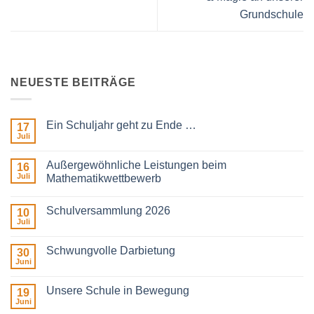
Grundschule
NEUESTE BEITRÄGE
Ein Schuljahr geht zu Ende …
17
Juli
Keine
Kommentare
zu
Außergewöhnliche Leistungen beim
16
Ein
Schuljahr
Juli
Mathematikwettbewerb
geht
Keine
zu
Kommentare
Ende
Schulversammlung 2026
zu
10
…
Außergewöhnliche
Juli
Keine
Leistungen
Kommentare
beim
zu
Mathematikwettbewerb
Schwungvolle Darbietung
30
Schulversammlung
2026
Juni
Keine
Kommentare
zu
Unsere Schule in Bewegung
19
Schwungvolle
Darbietung
Juni
Keine