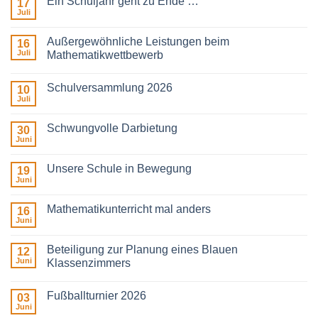
Ein Schuljahr geht zu Ende …
17
Juli
Keine
Kommentare
zu
Außergewöhnliche Leistungen beim
16
Ein
Schuljahr
Juli
Mathematikwettbewerb
geht
Keine
zu
Kommentare
Ende
Schulversammlung 2026
zu
10
…
Außergewöhnliche
Juli
Keine
Leistungen
Kommentare
beim
zu
Mathematikwettbewerb
Schwungvolle Darbietung
30
Schulversammlung
2026
Juni
Keine
Kommentare
zu
Unsere Schule in Bewegung
19
Schwungvolle
Darbietung
Juni
Keine
Kommentare
zu
Mathematikunterricht mal anders
16
Unsere
Schule
Juni
Keine
in
Kommentare
Bewegung
zu
Beteiligung zur Planung eines Blauen
12
Mathematikunterricht
mal
Juni
Klassenzimmers
anders
Keine
Kommentare
Fußballturnier 2026
zu
03
Beteiligung
Juni
Keine
zur